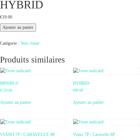
HYBRID
€
19.00
quantité
Ajouter au panier
de
HYBRID
Catégorie :
Non classé
Produits similaires
MINIBUS
HYBRID
€
120.00
€
89.00
Ajouter au panier
Ajouter au panier
VIANO 7P / CARAVELLE 8P
Viano 7P / Caravelle 8P