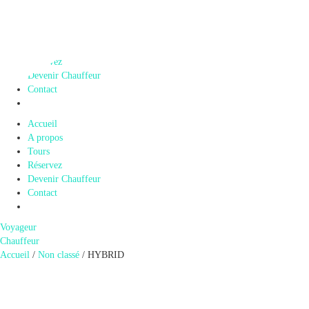
Accueil
A propos
Tours
Réservez
Devenir Chauffeur
Contact
Accueil
A propos
Tours
Réservez
Devenir Chauffeur
Contact
Voyageur
Chauffeur
Accueil
/
Non classé
/ HYBRID