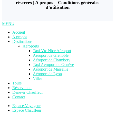
réservés |
A propos
–
Conditions générales
d’utilisation
MENU
Accueil
A propos
Destinations
Aéroports
Taxi Vtc Nice Aéroport
Aéroport de Grenoble
Aéroport de Chambery
Taxi Aéroport de Genève
Aéroport de Marseille
Aéroport de Lyon
Villes
Tours
Réservation
Denevir Chauffeur
Contact
Espace Voyageur
Espace Chauffeur