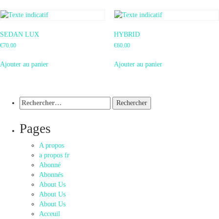
SEDAN LUX
HYBRID
€
70.00
€
60.00
Ajouter au panier
Ajouter au panier
Pages
A propos
a propos fr
Abonné
Abonnés
About Us
About Us
About Us
Acceuil