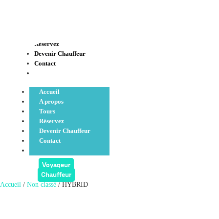
Accueil
A propos
Tours
Réservez
Devenir Chauffeur
Contact
Accueil
A propos
Tours
Réservez
Devenir Chauffeur
Contact
Voyageur
Chauffeur
Accueil
/
Non classé
/ HYBRID