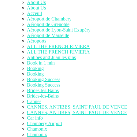
About Us
About Us
Acceuil
Aéroport de Chambery
Aéroport de Grenoble
Aéroport de Lyon-Saint Exupéry
Aéroport de Marseille
Aéroports
ALL THE FRENCH RIVIERA
ALL THE FRENCH RIVIERA
Antibes and Juan les pins
Book in 1 min
Booking
Booking
Booking Success
Booking Success
Brides-les-Bains
Brides-les-Bains
Cannes
CANNES, ANTIBES, SAINT PAUL DE VENCE
CANNES, ANTIBES, SAINT PAUL DE VENCE
Car info
Chambery Airport
Chamonix
Chamonix