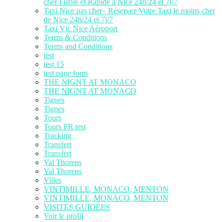
cher Fiable et Rapide à Nice 24h/24 et 7j/7
Taxi Nice pas cher– Réservez Votre Taxi le moins cher
de Nice 24h/24 et 7j/7
Taxi Vtc Nice Aéroport
Terms & Conditions
Terms and Conditions
test
test 15
test page form
THE NIGNT AT MONACO
THE NIGNT AT MONACO
Tignes
Tignes
Tours
Tours FR test
Tracking
Transfert
Transfert
Val Thorens
Val Thorens
Villes
VINTIMILLE, MONACO, MENTON
VINTIMILLE, MONACO, MENTON
VISITES GUIDÉES
Voir le profil