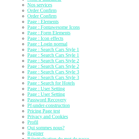
Nos services
Order Confirm
Order Confirm
Page : Elements
Page : Fontawesome Icons
Page : Form Elements
Page : Icon effects
Page : Login normal
Page : Search Cars Style 1
Page : Search Cars Style 1
Page : Search Cars Style 2
Page : Search Cars Style 2
Page : Search Cars Style 3
Page : Search Cars Style 3
Page : Search for Hotels
Page : User Setting
Page : User Setting
Password Recovery
Pf-under-construction
Pricing Page test
Privacy and Cookies
Profil
Qui sommes nous?
Register
Réinitialisation du mot de passe