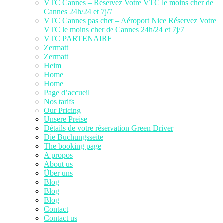
VTC Cannes – Réservez Votre VTC le moins cher de
Cannes 24h/24 et 7j/7
VTC Cannes pas cher – Aéroport Nice Réservez Votre
VTC le moins cher de Cannes 24h/24 et 7j/7
VTC PARTENAIRE
Zermatt
Zermatt
Heim
Home
Home
Page d’accueil
Nos tarifs
Our Pricing
Unsere Preise
Détails de votre réservation Green Driver
Die Buchungsseite
The booking page
A propos
About us
Über uns
Blog
Blog
Blog
Contact
Contact us