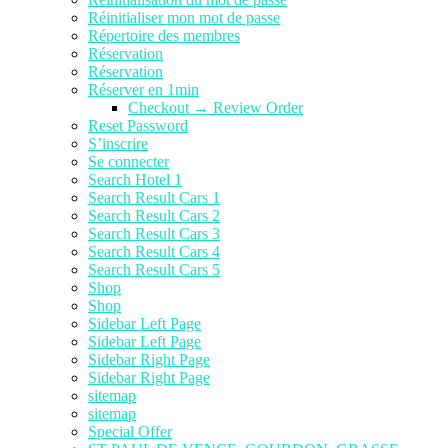
Réinitialiser mon mot de passe
Répertoire des membres
Réservation
Réservation
Réserver en 1min
Checkout → Review Order
Reset Password
S’inscrire
Se connecter
Search Hotel 1
Search Result Cars 1
Search Result Cars 2
Search Result Cars 3
Search Result Cars 4
Search Result Cars 5
Shop
Shop
Sidebar Left Page
Sidebar Left Page
Sidebar Right Page
Sidebar Right Page
sitemap
sitemap
Special Offer