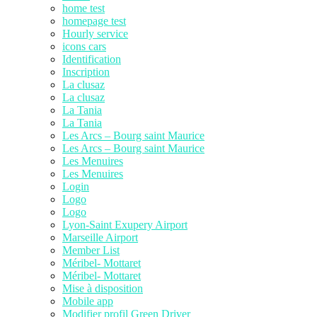
home test
homepage test
Hourly service
icons cars
Identification
Inscription
La clusaz
La clusaz
La Tania
La Tania
Les Arcs – Bourg saint Maurice
Les Arcs – Bourg saint Maurice
Les Menuires
Les Menuires
Login
Logo
Logo
Lyon-Saint Exupery Airport
Marseille Airport
Member List
Méribel- Mottaret
Méribel- Mottaret
Mise à disposition
Mobile app
Modifier profil Green Driver