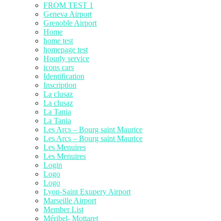
FROM TEST 1
Geneva Airport
Grenoble Airport
Home
home test
homepage test
Hourly service
icons cars
Identification
Inscription
La clusaz
La clusaz
La Tania
La Tania
Les Arcs – Bourg saint Maurice
Les Arcs – Bourg saint Maurice
Les Menuires
Les Menuires
Login
Logo
Logo
Lyon-Saint Exupery Airport
Marseille Airport
Member List
Méribel- Mottaret