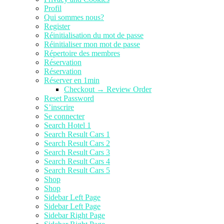
Profil
Qui sommes nous?
Register
Réinitialisation du mot de passe
Réinitialiser mon mot de passe
Répertoire des membres
Réservation
Réservation
Réserver en 1min
Checkout → Review Order
Reset Password
S’inscrire
Se connecter
Search Hotel 1
Search Result Cars 1
Search Result Cars 2
Search Result Cars 3
Search Result Cars 4
Search Result Cars 5
Shop
Shop
Sidebar Left Page
Sidebar Left Page
Sidebar Right Page