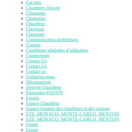
Car info
Chambery Airport
Chamonix
Chamonix
Chauffeur
Checkout
Checkout
Communication preferences
Compte
Conditions générales d’utilisation
Connections
Contact Us
Contact Us
Contact us
Contactez-nous
Déconnexion
Denevir Chauffeur
Elementor #331679
Envois
Espace Chauffeur
Espace Gestion des chauffeurs et des courses
EZE, MONACO, MONTE-CARLO, MENTON
EZE, MONACO, MONTE-CARLO, MENTON
Footer
Footer