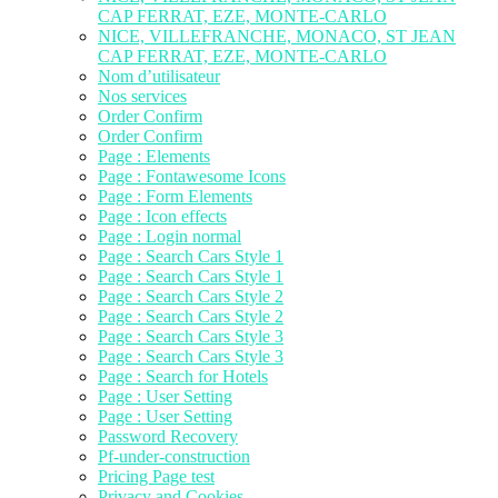
CAP FERRAT, EZE, MONTE-CARLO
NICE, VILLEFRANCHE, MONACO, ST JEAN
CAP FERRAT, EZE, MONTE-CARLO
Nom d’utilisateur
Nos services
Order Confirm
Order Confirm
Page : Elements
Page : Fontawesome Icons
Page : Form Elements
Page : Icon effects
Page : Login normal
Page : Search Cars Style 1
Page : Search Cars Style 1
Page : Search Cars Style 2
Page : Search Cars Style 2
Page : Search Cars Style 3
Page : Search Cars Style 3
Page : Search for Hotels
Page : User Setting
Page : User Setting
Password Recovery
Pf-under-construction
Pricing Page test
Privacy and Cookies