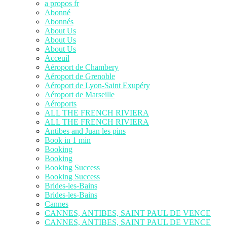
a propos fr
Abonné
Abonnés
About Us
About Us
About Us
Acceuil
Aéroport de Chambery
Aéroport de Grenoble
Aéroport de Lyon-Saint Exupéry
Aéroport de Marseille
Aéroports
ALL THE FRENCH RIVIERA
ALL THE FRENCH RIVIERA
Antibes and Juan les pins
Book in 1 min
Booking
Booking
Booking Success
Booking Success
Brides-les-Bains
Brides-les-Bains
Cannes
CANNES, ANTIBES, SAINT PAUL DE VENCE
CANNES, ANTIBES, SAINT PAUL DE VENCE